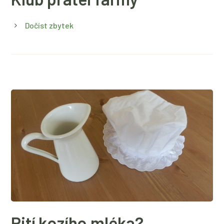
Dočíst zbytek
Pití kozího mléka?