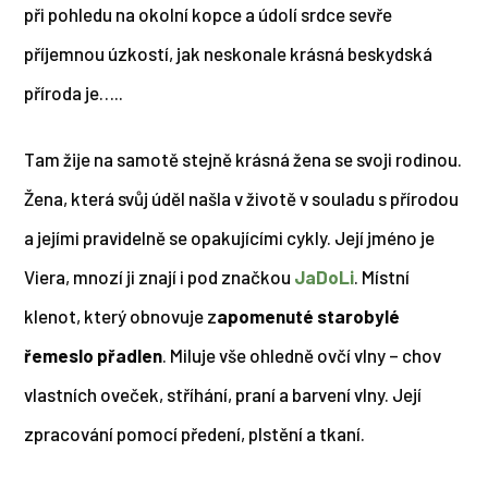
při pohledu na okolní kopce a údolí srdce sevře
příjemnou úzkostí, jak neskonale krásná beskydská
příroda je…..
Tam žije na samotě stejně krásná žena se svoji rodinou.
Žena, která svůj úděl našla v životě v souladu s přírodou
a jejími pravidelně se opakujícími cykly. Její jméno je
Viera, mnozí ji znají i pod značkou
JaDoLi
. Místní
klenot, který obnovuje z
apomenuté starobylé
řemeslo přadlen
. Miluje vše ohledně ovčí vlny – chov
vlastních oveček, stříhání, praní a barvení vlny. Její
zpracování pomocí předení, plstění a tkaní.