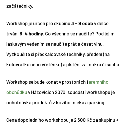
začátečníky.
Workshop je určen pro skupinu
3 – 9 osob
v délce
trvání
3-4 hodiny
. Co všechno se naučíte? Pod jejím
laskavým vedením se naučíte prát a česat vlnu.
Vyzkoušíte si předkalcovské techniky, předení (na
kolovrátku nebo vřeténku) a plstění za mokra či sucha.
Workshop se bude konat v prostorách f
aremního
obchůdku
v Hážovicích 2070, součástí workshopu je
ochutnávka produktů z kozího mléka a parking.
Cena dopoledního workshopu je 2 600 Kč za skupinu +