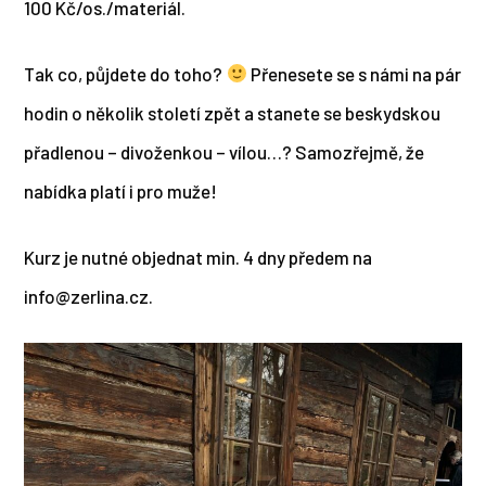
100 Kč/os./materiál.
Tak co, půjdete do toho?
Přenesete se s námi na pár
hodin o několik století zpět a stanete se beskydskou
přadlenou – divoženkou – vílou…? Samozřejmě, že
nabídka platí i pro muže!
Kurz je nutné objednat min. 4 dny předem na
info@zerlina.cz.