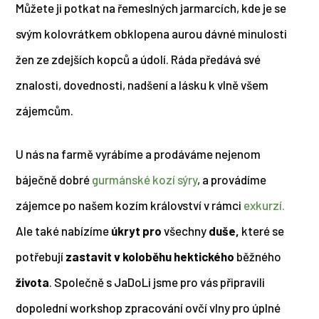
Můžete ji potkat na řemeslných jarmarcích, kde je se
svým kolovrátkem obklopena aurou dávné minulosti
žen ze zdejších kopců a údolí. Ráda předává své
znalosti, dovednosti, nadšení a lásku k vlně všem
zájemcům.
U nás na farmě vyrábíme a prodáváme nejenom
báječně dobré
gurmánské kozí sýry
, a provádíme
zájemce po našem kozím království v rámci
exkurzí.
Ale také nabízíme
úkryt pro
všechny
duše,
které se
potřebují
zastavit v koloběhu
hektického
běžného
života
. Společně s JaDoLi jsme pro vás připravili
dopolední workshop zpracování ovčí vlny pro úplné