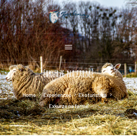
Exkurze na farmě
Home
Experiences
Ekoturistika
Exkurze na farmě