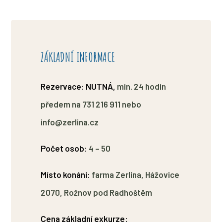
ZÁKLADNÍ INFORMACE
Rezervace: NUTNÁ,
min. 24 hodin
předem na
731 216 911
nebo
info@zerlina.cz
Počet osob:
4 – 50
Místo konání:
farma Zerlina, Hážovice
2070, Rožnov pod Radhoštěm
Cena základní exkurze: