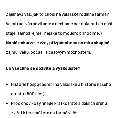
Zajímává vás, jak to chodí na valašské rodinné farmě?
Velmi rádi vás přivítáme a necháme nakouknout do naší
stáje, samozřejmě i nějaké to moudro přihodíme:)
Náplň exkurze
je vždy
přizpůsobena na míru
skupině:
zájmu, věku, počasí, a časovým možnostem.
Co všechno se dozvíte a vyzkoušíte?
Historie hospodadření na Valašsku a historie našeho
gruntu (500+ let).
Proč chov kozy hnědé krátkosrsté a dalších druhu
zvířat ktere můžete na farmě vidět