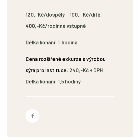
120,-Kč/dospělý, 100,- Kč/dítě,
4
0
0
,-Kč/rodinné vstupné
Délka konání:
1 hodina
Cena rozšířené exkurze s výrobou
sýra pro instituce:
240,-Kč + DPH
Délka konání:
1,5 hodiny