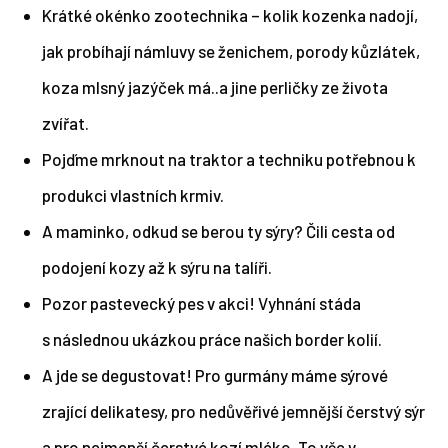
Krátké okénko zootechnika – kolik kozenka nadojí,
jak probíhají námluvy se ženichem, porody kůzlátek,
koza mlsný jazýček má..a jine perličky ze života
zvířat.
Pojďme mrknout na traktor a techniku potřebnou k
produkci vlastních krmiv.
A maminko, odkud se berou ty sýry? Čili cesta od
podojení kozy až k sýru na talíři.
Pozor pastevecký pes v akci! Vyhnání stáda
s následnou ukázkou práce našich border kolií.
A jde se degustovat! Pro gurmány máme sýrové
zrající delikatesy, pro nedůvěřivé jemnější čerstvý sýr
a pro nejmenší čerstvé kozí mléko. To vše v